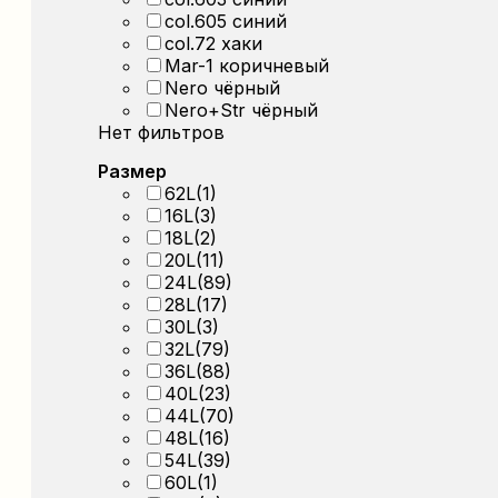
col.605 синий
col.72 хаки
Mar-1 коричневый
Nero чёрный
Nero+Str чёрный
Нет фильтров
Размер
62L
(1)
16L
(3)
18L
(2)
20L
(11)
24L
(89)
28L
(17)
30L
(3)
32L
(79)
36L
(88)
40L
(23)
44L
(70)
48L
(16)
54L
(39)
60L
(1)