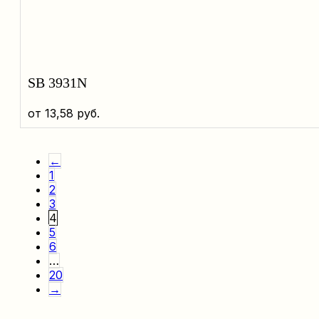
SB 3931N
от
13,58
руб.
←
1
2
3
4
5
6
…
20
→