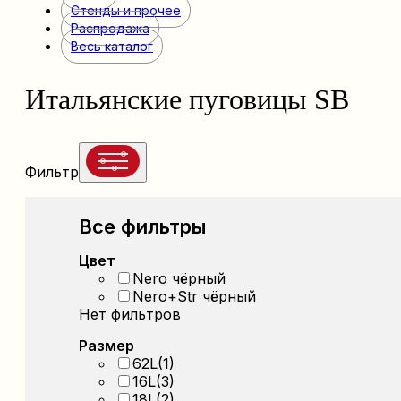
Стенды и прочее
Распродажа
Весь каталог
Итальянские пуговицы SB
Фильтр
Все фильтры
Цвет
Nero чёрный
Nero+Str чёрный
Нет фильтров
Размер
62L
(1)
16L
(3)
18L
(2)