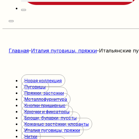
Главная
-
Италия пуговицы, пряжки
-
Итальянские п
Новая коллекция
Пуговицы
Пряжки, застежки
Металлофурнитура
Кнопки пришивные
Крючки и фиксаторы
Броши, булавки, пусеты
Кожаные застёжки, клеванты
Италия пуговицы, пряжки
Нитки