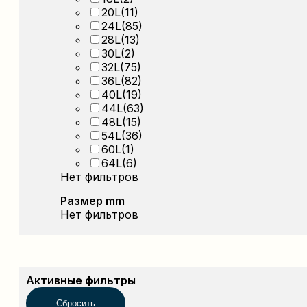
20L
(11)
24L
(85)
28L
(13)
30L
(2)
32L
(75)
36L
(82)
40L
(19)
44L
(63)
48L
(15)
54L
(36)
60L
(1)
64L
(6)
Нет фильтров
Размер mm
Нет фильтров
Активные фильтры
Сбросить