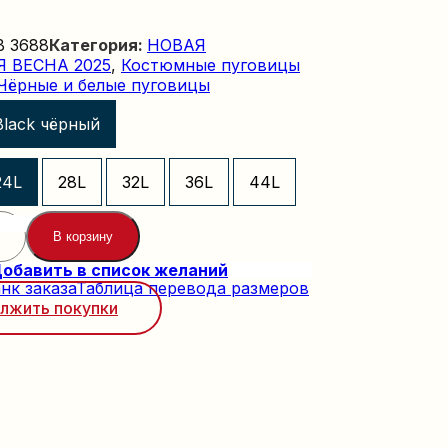
B 3688
Категория:
НОВАЯ
 ВЕСНА 2025
,
Костюмные пуговицы
Чёрные и белые пуговицы
Black чёрный
24L
28L
32L
36L
44L
В корзину
обавить в список желаний
нк заказа
Таблица перевода размеров
лжить покупки