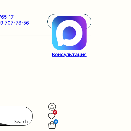
765-17-
9 707-78-56
Консультация
0
Search
0