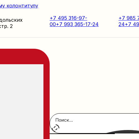
му колонтитулу
+7 495 316-97-
+7 985 
одольских
00
+7 993 365-17-24
24
+7 49
стр. 2