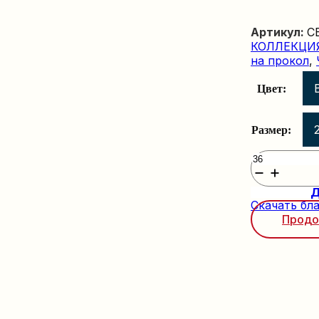
Артикул:
C
КОЛЛЕКЦИЯ
на прокол
,
Цвет:
Размер:
Количество
товара
CB
Д
3688
Скачать бла
Продо