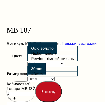
MB 187
Артикул:
MB 187
Категория:
Пряжки, застежки
Gold золото
Nickel никель
Цвет:
Pewter тёмный никель
30mm
40mm
Размер mm:
Количество
товара MB 187
В корзину