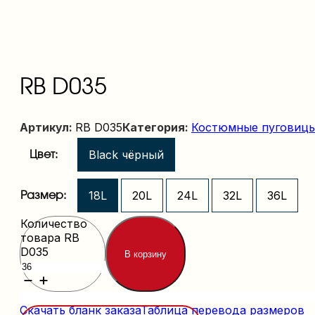
RB D035
Артикул:
RB D035
Категория:
Костюмные пуговицы
Black чёрный
Цвет:
18L
20L
24L
32L
36L
Размер:
Количество
товара RB
D035
В корзину
Скачать бланк заказа
Таблица перевода размеров